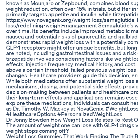
known as Mounjaro or Zepbound, combines blood sugar
weight reduction, often over 15% in trials, but diffe
primarily targets appetite and insulin, while tirzepat
https://www.novagenix.org/weight-loss/semaglutide-f
loss/redefining-weight-management Semaglutide's wei
over time. Its benefits include improved metabolic ma
nausea and potential risks of pancreatitis and gallbla
demonstrates rapid weight loss with a potentially com
GLP-1 receptors might offer unique benefits, but long-t
are noted, including gastrointestinal issues and a r
tirzepatide involves considering factors like weight los
effects, injection frequency, medical history, and cost
above a certain threshold, failed previous weight los
changes. Healthcare providers guide this decision, en
While both medications offer substantial weight loss 
mechanisms, dosing, and potential side effects provid
decision-making between patients and healthcare prov
their long-term effects and applications remains esse
explore these medications, individuals can consult 
as Dr. Timothy W. Mackey at NovaGenix. #WeightLos
#HealthcareOptions #PersonalizedWeightLoss
Dr Jonny Bowden How Weight Loss Relates To Rest Of
The amount of weight one can lose with GLP-1 drugs v
weight stops coming off?
Weight Loss Gummies That Work Finding The Truth B