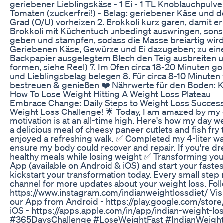
geriebener Lieblingskäse - 1 Ei - 1 TL Knoblauchpulver
Tomaten (zuckerfrei!) - Belag: geriebener Käse und dei
Grad (O/U) vorheizen 2. Brokkoli kurz garen, damit 
Brokkoli mit Küchentuch unbedingt auswringen, sonst 
geben und stampfen, sodass die Masse breiartig wird,
Geriebenen Käse, Gewürze und Ei dazugeben; zu eine
Backpapier ausgelegtem Blech den Teig ausbreiten u
formen, siehe Reel) 7. Im Ofen circa 18-20 Minuten 
und Lieblingsbelag belegen 8. Für circa 8-10 Minuten 
bestreuen & genießen ❤️ Nährwerte für den Boden: Kal
How To Lose Weight Hitting A Weight Loss Plateau
Embrace Change: Daily Steps to Weight Loss Success 
Weight Loss Challenge! 🌟 Today, I am amazed by my d
motivation is at an all-time high. Here's how my day w
a delicious meal of cheesy paneer cutlets and fish fr
enjoyed a refreshing walk. ✅ Completed my 4-liter wat
ensure my body could recover and repair. If you're dre
healthy meals while losing weight ✅ Transforming you
App (available on Android & iOS) and start your fast
kickstart your transformation today. Every small step 
channel for more updates about your weight loss. Fol
https://www.instagram.com/indianweightlossdiet/ Visi
our App from Android - https://play.google.com/sto
iOS - https://apps.apple.com/in/app/indian-weight
#365DaysChallenge #LoseWeightFast #IndianWeight