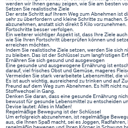
werden wir Ihnen genau zeigen, wie Sie am besten v
Setzen Sie realistische Ziele
Der erste Schritt auf Ihrem Weg zum Abnehmen ist die F
sehr zu überfordern und kleine Schritte zu machen. Se
abzunehmen, anstatt sich direkt 5 Kilo vorzunehmen. 
Fortschritte besser verfolgen.
Ein weiterer wichtiger Aspekt ist, dass Ihre Ziele au
wie Sie Ihren Fortschritt überprüfen können und setzen 
erreichen möchten.
Indem Sie realistische Ziele setzen, werden Sie sich n
zu bleiben. Das ist der Schlüssel zum langfristigen 
Ernähren Sie sich gesund und ausgewogen
Eine gesunde und ausgewogene Ernährung ist entsch
darauf, viel frisches Obst und Gemüse, mageres Fleis
Vermeiden Sie stark verarbeitete Lebensmittel, die vi
Es ist auch wichtig, ausreichend zu trinken und auf Z
Freund auf dem Weg zum Abnehmen. Es hilft nicht nur 
Stoffwechsel in Gang.
Denken Sie daran, dass eine gesunde Ernährung nicht 
bewusst für gesunde Lebensmittel zu entscheiden und
Devise lautet: Alles in Maßen!
Regelmäßige Bewegung ist der Schlüssel
Um erfolgreich abzunehmen, ist regelmäßige Bewegun
aus, die Ihnen Spaß macht, sei es Joggen, Radfahren,
regelmäßig bewegen und Ihren Körper in Schwung br