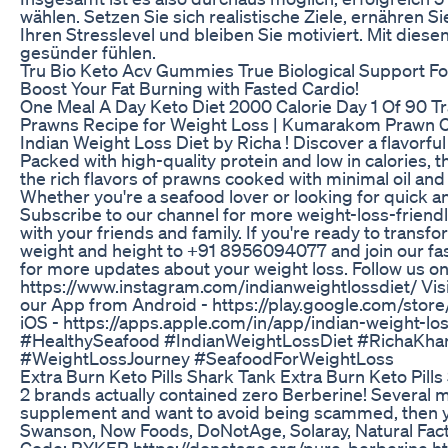
wählen. Setzen Sie sich realistische Ziele, ernähren 
Ihren Stresslevel und bleiben Sie motiviert. Mit diesen
gesünder fühlen.
Tru Bio Keto Acv Gummies True Biological Support Fo
Boost Your Fat Burning with Fasted Cardio!
One Meal A Day Keto Diet 2000 Calorie Day 1 Of 90 Tr
Prawns Recipe for Weight Loss | Kumarakom Prawn Cu
Indian Weight Loss Diet by Richa ! Discover a flavorful
Packed with high-quality protein and low in calories, th
the rich flavors of prawns cooked with minimal oil and
Whether you're a seafood lover or looking for quick an
Subscribe to our channel for more weight-loss-friendly
with your friends and family. If you're ready to tran
weight and height to +91 8956094077 and join our fas
for more updates about your weight loss. Follow us o
https://www.instagram.com/indianweightlossdiet/ Visi
our App from Android - https://play.google.com/sto
iOS - https://apps.apple.com/in/app/indian-weight
#HealthySeafood #IndianWeightLossDiet #RichaKhar
#WeightLossJourney #SeafoodForWeightLoss
Extra Burn Keto Pills Shark Tank Extra Burn Keto Pill
2 brands actually contained zero Berberine! Several m
supplement and want to avoid being scammed, then yo
Swanson, Now Foods, DoNotAge, Solaray, Natural Fac
Code: RYKER https://donotage.org/pure-berberine htt