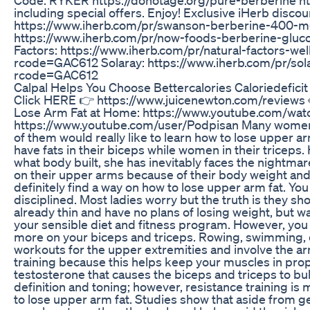
including special offers. Enjoy! Exclusive iHerb dis
https://www.iherb.com/pr/swanson-berberine-400
https://www.iherb.com/pr/now-foods-berberine-glu
Factors: https://www.iherb.com/pr/natural-factors-
rcode=GAC612 Solaray: https://www.iherb.com/pr/so
rcode=GAC612
Calpal Helps You Choose Bettercalories Caloriedeficit
Click HERE 👉 https://www.juicenewton.com/reviews
Lose Arm Fat at Home: https://www.youtube.com/wa
https://www.youtube.com/user/Podpisan Many women co
of them would really like to learn how to lose upper
have fats in their biceps while women in their tricep
what body built, she has inevitably faces the nightmar
on their upper arms because of their body weight and
definitely find a way on how to lose upper arm fat. Yo
disciplined. Most ladies worry but the truth is they sh
already thin and have no plans of losing weight, but wa
your sensible diet and fitness program. However, you 
more on your biceps and triceps. Rowing, swimming, du
workouts for the upper extremities and involve the arm
training because this helps keep your muscles in propo
testosterone that causes the biceps and triceps to bulk
definition and toning; however, resistance training 
to lose upper arm fat. Studies show that aside from ge