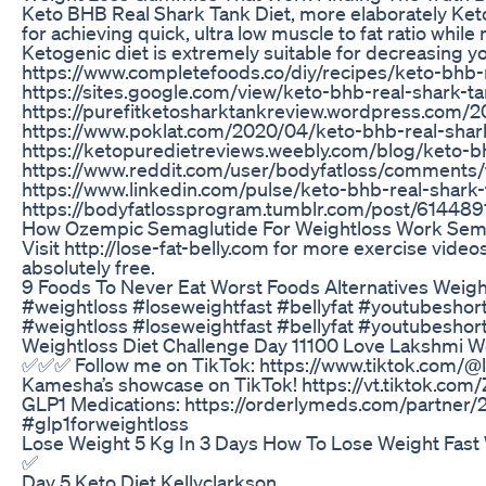
Keto BHB Real Shark Tank Diet, more elaborately Keto
for achieving quick, ultra low muscle to fat ratio whil
Ketogenic diet is extremely suitable for decreasing yo
https://www.completefoods.co/diy/recipes/keto-bhb-
https://sites.google.com/view/keto-bhb-real-shark-
https://purefitketosharktankreview.wordpress.com/
https://www.poklat.com/2020/04/keto-bhb-real-shar
https://ketopuredietreviews.weebly.com/blog/keto-b
https://www.reddit.com/user/bodyfatloss/comments/
https://www.linkedin.com/pulse/keto-bhb-real-shark
https://bodyfatlossprogram.tumblr.com/post/61448
How Ozempic Semaglutide For Weightloss Work Sema
Visit http://lose-fat-belly.com for more exercise video
absolutely free.
9 Foods To Never Eat Worst Foods Alternatives Weight
#weightloss #loseweightfast #bellyfat #youtubeshort
#weightloss #loseweightfast #bellyfat #youtubeshort
Weightloss Diet Challenge Day 11100 Love Lakshmi 
✅✅✅ Follow me on TikTok: https://www.tiktok.com/@l
Kamesha’s showcase on TikTok! https://vt.tiktok.com
GLP1 Medications: https://orderlymeds.com/partner
#glp1forweightloss
Lose Weight 5 Kg In 3 Days How To Lose Weight Fast 
✅
Day 5 Keto Diet Kellyclarkson