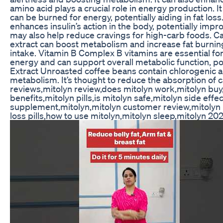
amino acid plays a crucial role in energy production. I
can be burned for energy, potentially aiding in fat lo
enhances insulin’s action in the body, potentially impr
may also help reduce cravings for high-carb foods. 
extract can boost metabolism and increase fat burning
intake. Vitamin B Complex B vitamins are essential f
energy and can support overall metabolic function, pot
Extract Unroasted coffee beans contain chlorogenic 
metabolism. It’s thought to reduce the absorption of 
reviews,mitolyn review,does mitolyn work,mitolyn buy,
benefits,mitolyn pills,is mitolyn safe,mitolyn side eff
supplement,mitolyn,mitolyn customer review,mitolyn 
loss pills,how to use mitolyn,mitolyn sleep,mitolyn 20