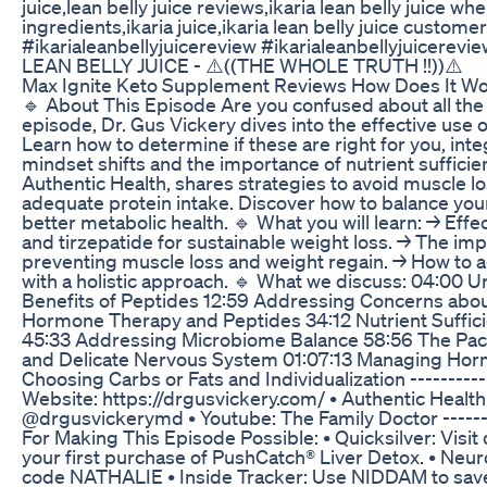
juice,lean belly juice reviews,ikaria lean belly juice wh
ingredients,ikaria juice,ikaria lean belly juice customer
#ikarialeanbellyjuicereview #ikarialeanbellyjuice
LEAN BELLY JUICE - ⚠️((THE WHOLE TRUTH !!))⚠️
Max Ignite Keto Supplement Reviews How Does It W
🔹 About This Episode Are you confused about all the 
episode, Dr. Gus Vickery dives into the effective use 
Learn how to determine if these are right for you, in
mindset shifts and the importance of nutrient sufficien
Authentic Health, shares strategies to avoid muscle lo
adequate protein intake. Discover how to balance your
better metabolic health. 🔹 What you will learn: → Eff
and tirzepatide for sustainable weight loss. → The impo
preventing muscle loss and weight regain. → How to a
with a holistic approach. 🔹 What we discuss: 04:00
Benefits of Peptides 12:59 Addressing Concerns abou
Hormone Therapy and Peptides 34:12 Nutrient Sufficie
45:33 Addressing Microbiome Balance 58:56 The Pace
and Delicate Nervous System 01:07:13 Managing Horm
Choosing Carbs or Fats and Individualization -----------
Website: https://drgusvickery.com/ • Authentic Healt
@drgusvickerymd • Youtube: The Family Doctor --------
For Making This Episode Possible: • Quicksilver: Visit
your first purchase of PushCatch® Liver Detox. • Neur
code NATHALIE • Inside Tracker: Use NIDDAM to save