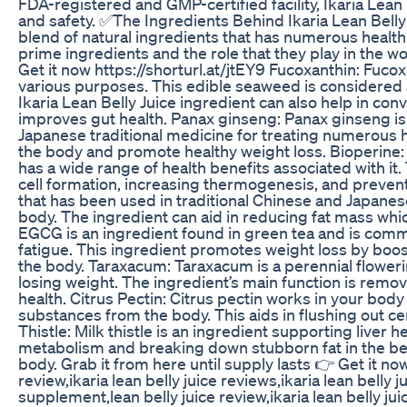
FDA-registered and GMP-certified facility, Ikaria Lea
and safety. ✅The Ingredients Behind Ikaria Lean Belly 
blend of natural ingredients that has numerous health
prime ingredients and the role that they play in the wo
Get it now https://shorturl.at/jtEY9 Fucoxanthin: Fuco
various purposes. This edible seaweed is considered 
Ikaria Lean Belly Juice ingredient can also help in con
improves gut health. Panax ginseng: Panax ginseng is 
Japanese traditional medicine for treating numerous hea
the body and promote healthy weight loss. Bioperine:
has a wide range of health benefits associated with it. 
cell formation, increasing thermogenesis, and prevent
that has been used in traditional Chinese and Japanese
body. The ingredient can aid in reducing fat mass whi
EGCG is an ingredient found in green tea and is com
fatigue. This ingredient promotes weight loss by boos
the body. Taraxacum: Taraxacum is a perennial floweri
losing weight. The ingredient’s main function is remo
health. Citrus Pectin: Citrus pectin works in your b
substances from the body. This aids in flushing out c
Thistle: Milk thistle is an ingredient supporting liver 
metabolism and breaking down stubborn fat in the bell
body. Grab it from here until supply lasts 👉 Get it now 
review,ikaria lean belly juice reviews,ikaria lean belly ju
supplement,lean belly juice review,ikaria lean belly jui