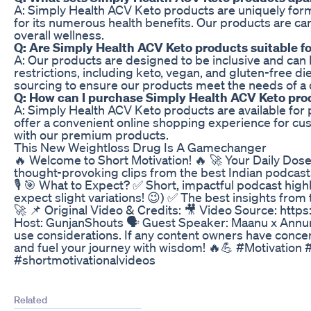
A: Simply Health ACV Keto products are uniquely form
for its numerous health benefits. Our products are car
overall wellness.
Q: Are Simply Health ACV Keto products suitable for
A: Our products are designed to be inclusive and can 
restrictions, including keto, vegan, and gluten-free di
sourcing to ensure our products meet the needs of a
Q: How can I purchase Simply Health ACV Keto pro
A: Simply Health ACV Keto products are available for p
offer a convenient online shopping experience for cu
with our premium products.
This New Weightloss Drug Is A Gamechanger
🔥 Welcome to Short Motivation! 🔥 🚀 Your Daily Dose
thought-provoking clips from the best Indian podcasts
🎙️ 🎯 What to Expect? ✅ Short, impactful podcast hig
expect slight variations! 😉) ✅ The best insights fro
🚀 📌 Original Video & Credits: 🎥 Video Source: h
Host:‪ GunjanShouts 🗣️ Guest Speaker: Maanu x Annural
use considerations. If any content owners have concer
and fuel your journey with wisdom! 🔥💪 #Motivatio
#shortmotivationalvideos
Related