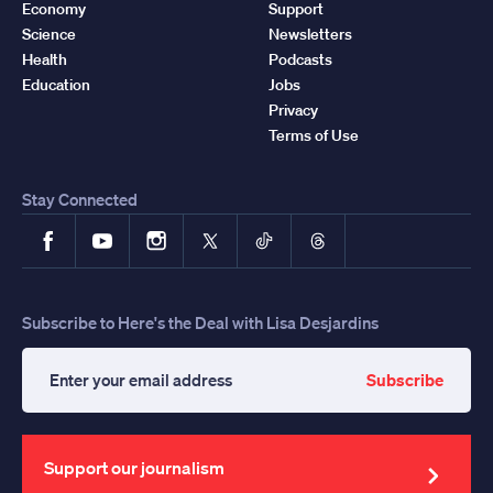
Economy
Support
Science
Newsletters
Health
Podcasts
Education
Jobs
Privacy
Terms of Use
Stay Connected
Facebook
YouTube
Instagram
X
TikTok
Threads
Subscribe to Here's the Deal with Lisa Desjardins
Subscribe
Enter
your
email
address
Support our journalism