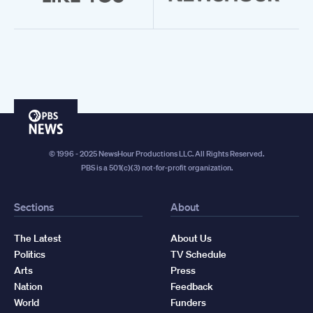
PBS
News
© 1996 - 2025 NewsHour Productions LLC. All Rights Reserved.
PBS is a 501(c)(3) not-for-profit organization.
Sections
About
The Latest
About Us
Politics
TV Schedule
Arts
Press
Nation
Feedback
World
Funders