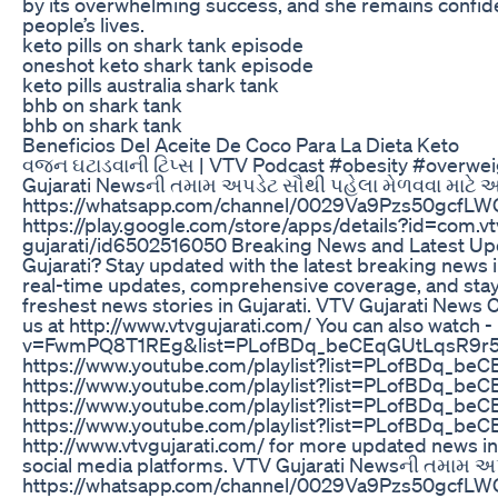
by its overwhelming success, and she remains confiden
people’s lives.
keto pills on shark tank episode
oneshot keto shark tank episode
keto pills australia shark tank
bhb on shark tank
bhb on shark tank
Beneficios Del Aceite De Coco Para La Dieta Keto
વજન ઘટાડવાની ટિપ્સ | VTV Podcast #obesity #overwe
Gujarati Newsની તમામ અપડેટ સૌથી પહેલા મેળ​વ​વા માટે
https://whatsapp.com/channel/0029Va9Pzs50gcfLWG
https://play.google.com/store/apps/details?id=com.vt
gujarati/id6502516050 Breaking News and Latest Updat
Gujarati? Stay updated with the latest breaking news i
real-time updates, comprehensive coverage, and stay
freshest news stories in Gujarati. VTV Gujarati News Ch
us at http://www.vtvgujarati.com/ You can also watch
v=FwmPQ8T1REg&list=PLofBDq_beCEqGUtLqsR9r534
https://www.youtube.com/playlist?list=PLofBDq
https://www.youtube.com/playlist?list=PLofBDq_b
https://www.youtube.com/playlist?list=PLofBD
https://www.youtube.com/playlist?list=PLofBDq_beC
http://www.vtvgujarati.com/ for more updated news in 
social media platforms. VTV Gujarati Newsની તમામ અપ
https://whatsapp.com/channel/0029Va9Pzs50gcfLWGa