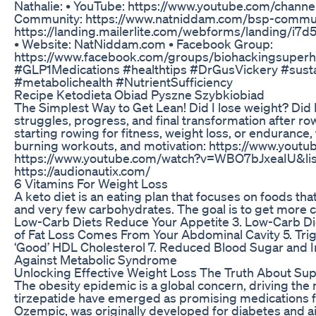
Nathalie: • YouTube: https://www.youtube.com/cha
Community: https://www.natniddam.com/bsp-communit
https://landing.mailerlite.com/webforms/landing/i7
• Website: NatNiddam.com • Facebook Group:
https://www.facebook.com/groups/biohackingsuper
#GLP1Medications #healthtips #DrGusVickery #susta
#metabolichealth #NutrientSufficiency
Recipe Ketodieta Obiad Pyszne Szybkiobiad
The Simplest Way to Get Lean! Did I lose weight? Did I
struggles, progress, and final transformation after row
starting rowing for fitness, weight loss, or endurance, t
burning workouts, and motivation: https://www.youtu
https://www.youtube.com/watch?v=WBO7bJxeaIU&li
https://audionautix.com/
6 Vitamins For Weight Loss
A keto diet is an eating plan that focuses on foods tha
and very few carbohydrates. The goal is to get more ca
Low-Carb Diets Reduce Your Appetite 3. Low-Carb Die
of Fat Loss Comes From Your Abdominal Cavity 5. Trigl
‘Good’ HDL Cholesterol 7. Reduced Blood Sugar and In
Against Metabolic Syndrome
Unlocking Effective Weight Loss The Truth About Su
The obesity epidemic is a global concern, driving the 
tirzepatide have emerged as promising medications
Ozempic, was originally developed for diabetes and ai