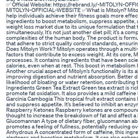
✅ Official Website: https://rebrand.ly/-MITOLYN-OFFI
MITOLYN-OFFICIAL-WEBSITE ✅What is Mitolyn? Mitolyn
help individuals achieve their fitness goals more effe
ingredients to boost metabolism, suppress appetite, 
weight loss market due to its unique formulation tha
simultaneously. It’s not just another diet pill; it’s a 
complexities of the human body. The product is formula
that adhere to strict quality control standards, ensur
Does Mitolyn Work? Mitolyn operates through a multi-
factors that contribute to excess weight. At its core,
processes. It contains ingredients that have been scie
calories, even when at rest. This boost in metabolism he
Another crucial aspect of Mitolyn’s functionality is its
improving digestion and nutrient absorption. Better 
likelihood of bloating or water retention, contributin
Ingredients Green Tea Extract Green tea extract is ri
promote fat oxidation. It also provides a mild caffei
Garcinia Cambogia This tropical fruit extract contains
and suppress appetite. It’s believed to inhibit an enzy
Raspberry Ketones Raspberry ketones are compounds th
thought to increase the breakdown of fat and affect 
Glucomannan A type of dietary fiber, glucomannan ab
promotes a feeling of fullness, potentially reducing ove
Anhydrous A concentrated form of caffeine, this ingre
alertness and boosting metabolism. It can also enhan