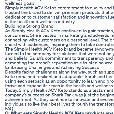
wellness goals.
Simply Health ACV Keto’s commitment to quality and i
trusted the brand to deliver premium products that 
dedication to customer satisfaction and innovation fuel
in the health and wellness industry.
Building a Strong Brand
As Simply Health ACV Keto continued to gain traction,
consumers. She invested in marketing and advertising
connecting with customers on a personal level. The
chord with audiences, inspiring them to take control of
The Simply Health ACV Keto brand became synonymous w
turned to the company for solutions that were not only 
and beliefs. Sarah’s commitment to transparency and a
cementing the brand’s reputation as a trusted source
Embracing Challenges and Achieving Success
Despite facing challenges along the way, such as supp
Keto remained resilient and adaptable. Sarah and her
using each setback as an opportunity to learn and gr
thrive and expand its reach in the health and wellness
Today, Simply Health ACV Keto stands as a testament 
company’s success on Shark Tank was just the beginni
achievement. As they continue to innovate and evol
individuals to live their best lives through the transf
FAQ
Q: What sets Simply Health ACV Keto products apa