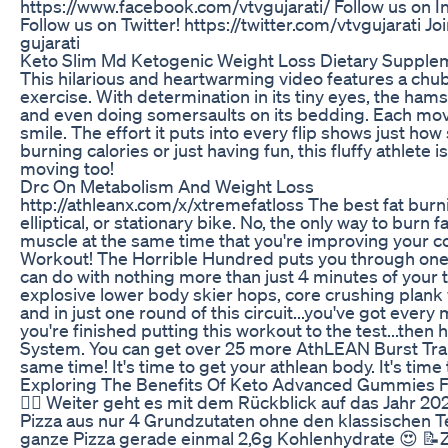
https://www.facebook.com/vtvgujarati/ Follow us on 
Follow us on Twitter! https://twitter.com/vtvgujarati 
gujarati
Keto Slim Md Ketogenic Weight Loss Dietary Supple
This hilarious and heartwarming video features a chub
exercise. With determination in its tiny eyes, the ha
and even doing somersaults on its bedding. Each mov
smile. The effort it puts into every flip shows just how s
burning calories or just having fun, this fluffy athlet
moving too!
Drc On Metabolism And Weight Loss
http://athleanx.com/x/xtremefatloss The best fat burni
elliptical, or stationary bike. No, the only way to burn fa
muscle at the same time that you're improving your c
Workout! The Horrible Hundred puts you through one o
can do with nothing more than just 4 minutes of your 
explosive lower body skier hops, core crushing plank 
and in just one round of this circuit...you've got eve
you're finished putting this workout to the test...the
System. You can get over 25 more AthLEAN Burst Train
same time! It's time to get your athlean body. It's tim
Exploring The Benefits Of Keto Advanced Gummies F
👉🏼 Weiter geht es mit dem Rückblick auf das Jahr 2
Pizza aus nur 4 Grundzutaten ohne den klassischen Tei
ganze Pizza gerade einmal 2,6g Kohlenhydrate 😍 📝Zu