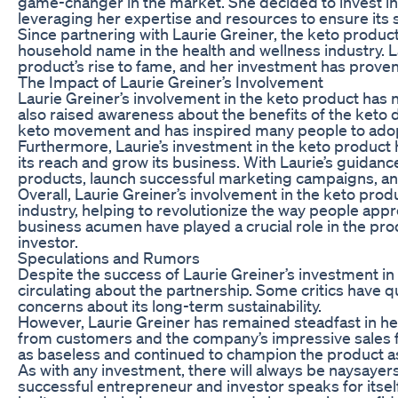
game-changer in the market. She decided to invest in
leveraging her expertise and resources to ensure its 
Since partnering with Laurie Greiner, the keto prod
household name in the health and wellness industry. 
product’s rise to fame, and her investment has proven
The Impact of Laurie Greiner’s Involvement
Laurie Greiner’s involvement in the keto product has 
also raised awareness about the benefits of the keto d
keto movement and has inspired many people to adopt 
Furthermore, Laurie’s investment in the keto produc
its reach and grow its business. With Laurie’s guida
products, launch successful marketing campaigns, an
Overall, Laurie Greiner’s involvement in the keto prod
industry, helping to revolutionize the way people appr
business acumen have played a crucial role in the prod
investor.
Speculations and Rumors
Despite the success of Laurie Greiner’s investment i
circulating about the partnership. Some critics have 
concerns about its long-term sustainability.
However, Laurie Greiner has remained steadfast in her
from customers and the company’s impressive sales f
as baseless and continued to champion the product as 
As with any investment, there will always be naysayers
successful entrepreneur and investor speaks for itsel