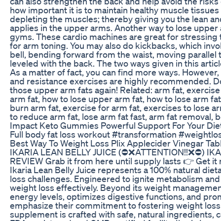
can also strengthen the back and help avoid the risks 
how important it is to maintain healthy muscle tissue
depleting the muscles; thereby giving you the lean a
applies in the upper arms. Another way to lose upper a
gyms. These cardio machines are great for stressing t
for arm toning. You may also do kickbacks, which inv
bell, bending forward from the waist, moving parallel
leveled with the back. The two ways given in this arti
As a matter of fact, you can find more ways. However, 
and resistance exercises are highly recommended. Do t
those upper arm fats again! Related: arm fat, exercise 
arm fat, how to lose upper arm fat, how to lose arm fa
burn arm fat, exercise for arm fat, exercises to lose ar
to reduce arm fat, lose arm fat fast, arm fat removal, b
Impact Keto Gummies Powerful Support For Your Die
Full body fat loss workout #transformation #weightl
Best Way To Weight Loss Plix Applecider Vinegar Tab
IKARIA LEAN BELLY JUICE (⛔❌ATTENTION!!❌⛔) IKA
REVIEW Grab it from here until supply lasts 👉 Get it 
Ikaria Lean Belly Juice represents a 100% natural diet
loss challenges. Engineered to ignite metabolism and 
weight loss effectively. Beyond its weight management
energy levels, optimizes digestive functions, and promo
emphasize their commitment to fostering weight loss w
supplement is crafted with safe, natural ingredients, 